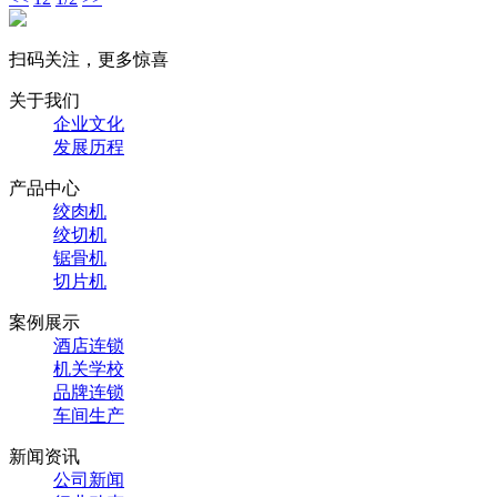
扫码关注，更多惊喜
关于我们
企业文化
发展历程
产品中心
绞肉机
绞切机
锯骨机
切片机
案例展示
酒店连锁
机关学校
品牌连锁
车间生产
新闻资讯
公司新闻