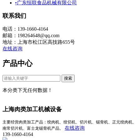
•
广东恒联食品机械有限公司
联系我们
电话：139-1660-4164
邮箱：198264648@qq.com
地址：上海市松江区高技路655号
在线咨询
产品中心
搜索
本分类下无任何数据！
上海肉类加工机械设备
主要经营肉类加工产品：绞肉机、绞切机、切片机、锯骨机、正元绞肉机、
在线咨询
南常切片机、富士龙锯骨机产品。
139-1660-4164