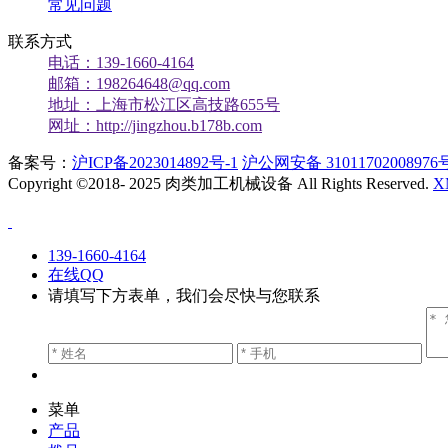
常见问题
联系方式
电话：139-1660-4164
邮箱：198264648@qq.com
地址：上海市松江区高技路655号
网址：http://jingzhou.b178b.com
备案号：
沪ICP备2023014892号-1
沪公网安备 31011702008976
Copyright ©2018- 2025 肉类加工机械设备 All Rights Reserved.
X
139-1660-4164
在线QQ
请填写下方表单，我们会尽快与您联系
菜单
产品