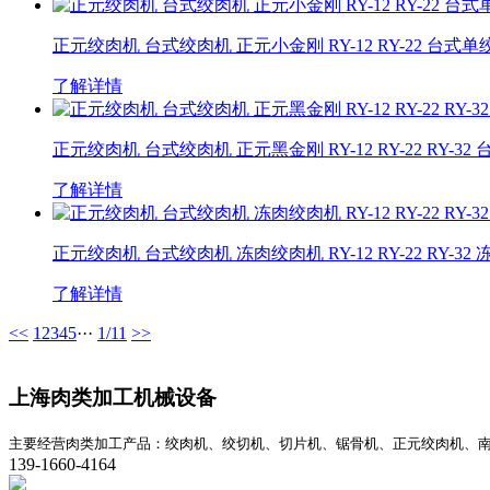
正元绞肉机 台式绞肉机 正元小金刚 RY-12 RY-22 台式单
了解详情
正元绞肉机 台式绞肉机 正元黑金刚 RY-12 RY-22 RY-32
了解详情
正元绞肉机 台式绞肉机 冻肉绞肉机 RY-12 RY-22 RY-3
了解详情
<<
1
2
3
4
5
···
1/11
>>
上海肉类加工机械设备
主要经营肉类加工产品：绞肉机、绞切机、切片机、锯骨机、正元绞肉机、
139-1660-4164