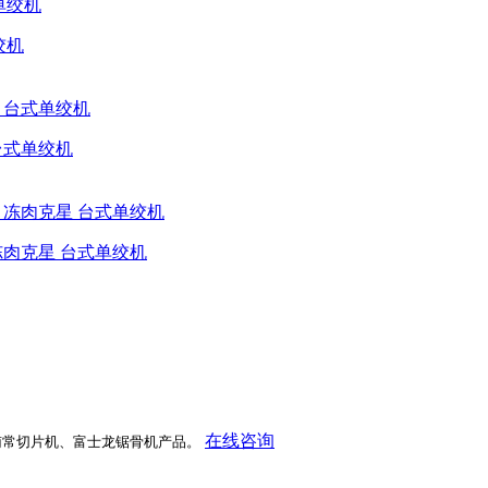
绞机
 台式单绞机
2 冻肉克星 台式单绞机
在线咨询
南常切片机、富士龙锯骨机产品。