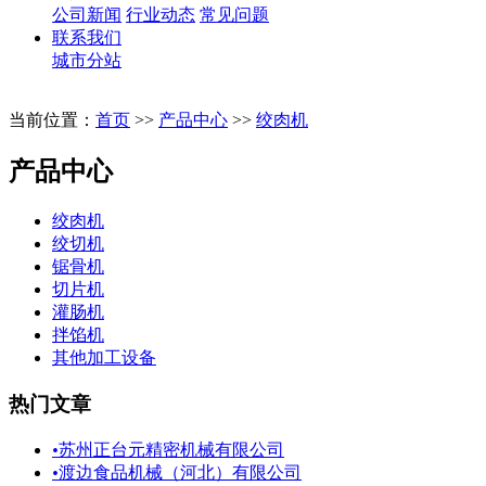
公司新闻
行业动态
常见问题
联系我们
城市分站
当前位置：
首页
>>
产品中心
>>
绞肉机
产品中心
绞肉机
绞切机
锯骨机
切片机
灌肠机
拌馅机
其他加工设备
热门文章
•
苏州正台元精密机械有限公司
•
渡边食品机械（河北）有限公司